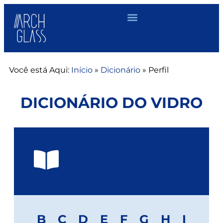
Você está Aqui:
Início
»
Dicionário
»
Perfil
DICIONÁRIO DO VIDRO
B
C
D
E
F
G
H
I