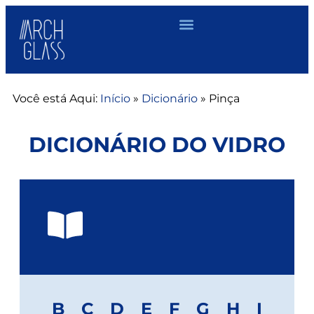
Você está Aqui:
Início
»
Dicionário
»
Pinça
DICIONÁRIO DO VIDRO
B
C
D
E
F
G
H
I