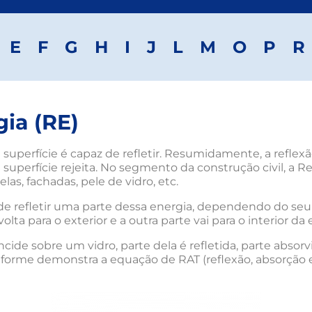
E
F
G
H
I
J
L
M
O
P
R
gia (RE)
superfície é capaz de refletir. Resumidamente, a reflex
perfície rejeita. No segmento da construção civil, a Re
as, fachadas, pele de vidro, etc.
ode refletir uma parte dessa energia, dependendo do se
ta para o exterior e a outra parte vai para o interior da 
cide sobre um vidro, parte dela é refletida, parte absorv
orme demonstra a equação de RAT (reflexão, absorção e 