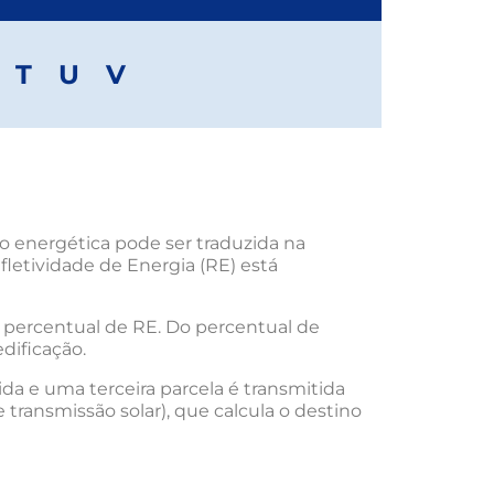
T
U
V
ão energética pode ser traduzida na
fletividade de Energia (RE) está
u percentual de RE. Do percentual de
edificação.
ida e uma terceira parcela é transmitida
transmissão solar), que calcula o destino