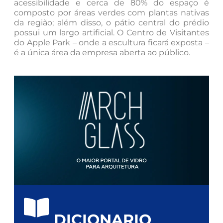
acessibilidade e cerca de 80% do espaço é
composto por áreas verdes com plantas nativas
da região; além disso, o pátio central do prédio
possui um largo artificial. O Centro de Visitantes
do Apple Park – onde a escultura ficará exposta –
é a única área da empresa aberta ao público.
DICIONARIO