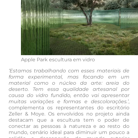
Apple Park escultura em vidro
‘Estamos trabalhando com esses materiais de
forma experimental, mas focando em um
material como o núcleo da arte: areia do
deserto. Tem essa qualidade artesanal por
causa do vidro fundido, então vai apresentar
muitas variações e formas e descolorações.’
,
complementa os representantes do escritório
Zeller & Moye. Os envolvidos no projeto ainda
destacam que a escultura tem o poder de
conectar as pessoas à natureza e ao resto do
mundo, cenário ideal para diminuir um pouco a