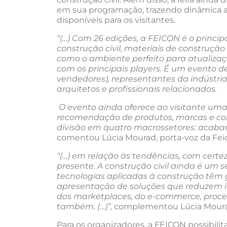
em sua programação, trazendo dinâmica 
disponíveis para os visitantes.
“(…) Com 26 edições, a FEICON é o princi
construção civil, materiais de construçã
como o ambiente perfeito para atualizaçã
com os principais players. É um evento de 
vendedores), representantes da indústria
arquitetos e profissionais relacionados.
O evento ainda oferece ao visitante uma
recomendação de produtos, marcas e co
divisão em quatro macrossetores: acabame
comentou Lúcia Mourad, porta-voz da Fei
“(…) em relação às tendências, com certe
presente. A construção civil ainda é um
tecnologias aplicadas à construção têm
apresentação de soluções que reduzem im
dos marketplaces, do e-commerce, proces
também. (…)”,
complementou Lúcia Moura
Para os organizadores, a FEICON possibilita