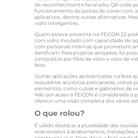
de reconhecimento facial e/ou QR code par
funcionamento de portas de correr com ab
aplicativos, dentre outras alternativas. Ma
vidro inteligentes.
Quem esteve presente na FEICON 22 pode v
com vidro insulado com capacidade de aqu
com persianas internas que prometem anu
danificam. Para projetos arrojados, foi po
compostos por fibra de vidro e visor de v
feira.
Outras aplicações apresentadas na feira
esquadrias acústicas para janelas, vidros 
elementos, como cubas e gabinetes de vid
Não por acaso a FEICON é considerada o pri
oferece uma visão completa dos vários set
O que rolou?
É válido destacar a pluralidade das novid
relacionados à acabamentos, instalações, 
construção civil. Além disso, a feira ainda