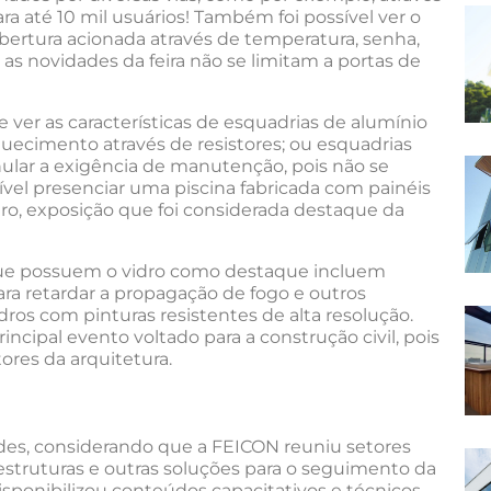
a até 10 mil usuários! Também foi possível ver o
ertura acionada através de temperatura, senha,
s as novidades da feira não se limitam a portas de
er as características de esquadrias de alumínio
ecimento através de resistores; ou esquadrias
lar a exigência de manutenção, pois não se
ssível presenciar uma piscina fabricada com painéis
idro, exposição que foi considerada destaque da
 que possuem o vidro como destaque incluem
para retardar a propagação de fogo e outros
ros com pinturas resistentes de alta resolução.
ncipal evento voltado para a construção civil, pois
ores da arquitetura.
ades, considerando que a FEICON reuniu setores
estruturas e outras soluções para o seguimento da
 disponibilizou conteúdos capacitativos e técnicos