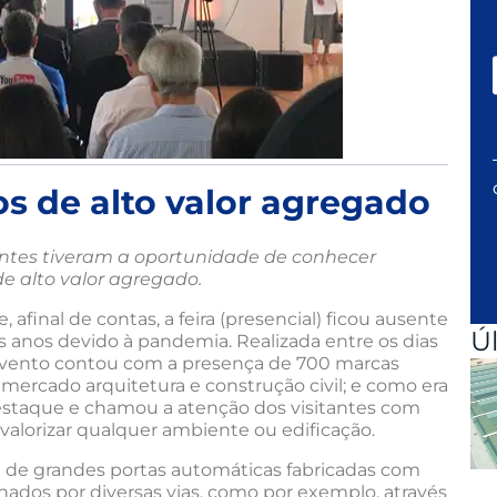
os de alto valor agregado
antes tiveram a oportunidade de conhecer
e alto valor agregado.
afinal de contas, a feira (presencial) ficou ausente
Ú
is anos devido à pandemia. Realizada entre os dias
 o evento contou com a presença de 700 marcas
 mercado arquitetura e construção civil; e como era
destaque e chamou a atenção dos visitantes com
 valorizar qualquer ambiente ou edificação.
de grandes portas automáticas fabricadas com
nados por diversas vias, como por exemplo, através