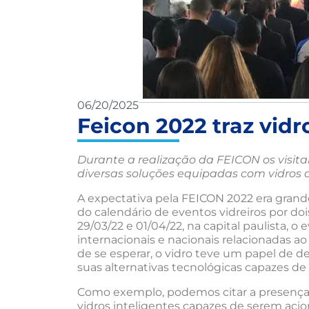
06/20/2025
Feicon 2022 traz vidr
Durante a realização da FEICON os visit
diversas soluções equipadas com vidros d
A expectativa pela FEICON 2022 era grande, 
do calendário de eventos vidreiros por do
29/03/22 e 01/04/22, na capital paulista,
internacionais e nacionais relacionadas ao
de se esperar, o vidro teve um papel de 
suas alternativas tecnológicas capazes de
Como exemplo, podemos citar a presença 
vidros inteligentes capazes de serem acio