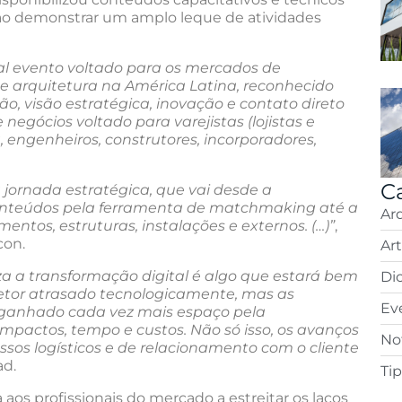
ao demonstrar um amplo leque de atividades
pal evento voltado para os mercados de
o e arquitetura na América Latina, reconhecido
o, visão estratégica, inovação e contato direto
negócios voltado para varejistas (lojistas e
, engenheiros, construtores, incorporadores,
C
 jornada estratégica, que vai desde a
nteúdos pela ferramenta de matchmaking até a
Ar
ntos, estruturas, instalações e externos. (…)”
,
con.
Ar
za a transformação digital é algo que estará bem
Di
 setor atrasado tecnologicamente, mas as
Ev
 ganhado cada vez mais espaço pela
pactos, tempo e custos. Não só isso, os avanços
Not
sos logísticos e de relacionamento com o cliente
d.
Ti
 aos profissionais do mercado a estreitar os laços