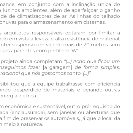
rmance, em conjunto com a inclinação única do
e luz nos ambientes, além de aperfeiçoar o ganho
de de climatizadores de ar. As linhas do telhado
 chuvas para o armazenamento em cisternas.
 arquitetos responsáveis optaram por limitar a
 em vista a leveza e alta resistência do material.
anter suspenso um vão de mais de 20 metros sem
 vigas aparentes com perfil em ‘W’.
no projeto ainda completam
“(…) Acho que ficou um
nseguimos fazer
[a garagem]
de forma simples,
racional que nós gostamos tanto. (…)”
bilitou que a equipe trabalhasse com eficiência
ando desperdício de materiais e gerando outras
ergia elétrica.
m econômica e sustentável, outro pré-requisito do
ada (enclausurada), sem janelas ou aberturas que
a fim de preservar os automóveis, já que o local da
m meio à natureza.