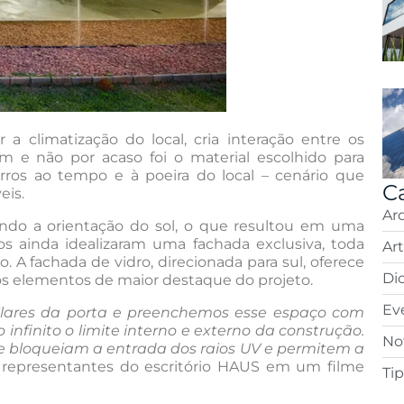
 a climatização do local, cria interação entre os
 e não por acaso foi o material escolhido para
arros ao tempo e à poeira do local – cenário que
C
eis.
Ar
ndo a orientação do sol, o que resultou em uma
tos ainda idealizaram uma fachada exclusiva, toda
Ar
 A fachada de vidro, direcionada para sul, oferece
Di
s elementos de maior destaque do projeto.
Ev
pilares da porta e preenchemos esse espaço com
infinito o limite interno e externo da construção.
Not
que bloqueiam a entrada dos raios UV e permitem a
representantes do escritório HAUS em um filme
Ti