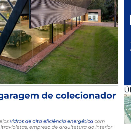
Ú
 garagem de colecionador
elos
vidros de alta eficiência energética
com
travioletas, empresa de arquitetura do interior