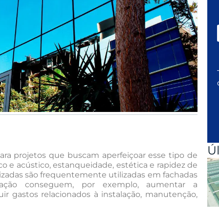
Ú
para projetos que buscam aperfeiçoar esse tipo de
co e acústico, estanqueidade, estética e rapidez de
itizadas são frequentemente utilizadas em fachadas
licação conseguem, por exemplo, aumentar a
r gastos relacionados à instalação, manutenção,