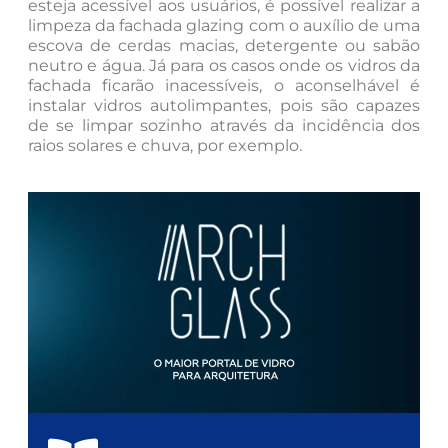
esteja acessível aos usuários, é possível realizar a
limpeza da fachada glazing com o auxílio de uma
escova de cerdas macias, detergente ou sabão
neutro e água. Já para os casos onde os vidros da
fachada ficarão inacessíveis, o aconselhável é
instalar vidros autolimpantes, pois são capazes
de se limpar sozinho através da incidência dos
raios solares e chuva, por exemplo.