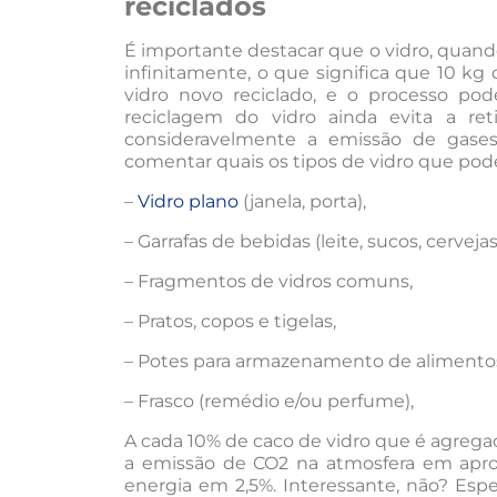
reciclados
É importante destacar que o vidro, quando
infinitamente, o que significa que 10 k
vidro novo reciclado, e o processo pode
reciclagem do vidro ainda evita a re
consideravelmente a emissão de gase
comentar quais os tipos de vidro que pode
–
Vidro plano
(janela, porta),
– Garrafas de bebidas (leite, sucos, cervejas,
– Fragmentos de vidros comuns,
– Pratos, copos e tigelas,
– Potes para armazenamento de alimento
– Frasco (remédio e/ou perfume),
A cada 10% de caco de vidro que é agrega
a emissão de CO2 na atmosfera em ap
energia em 2,5%. Interessante, não? Es