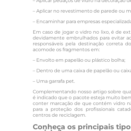
– Aplicar pedaços de vidro na decoração d
– Aplicar no revestimento de parede ou m
– Encaminhar para empresas especializada
Em caso de jogar o vidro no lixo, é de e
devidamente embrulhados para evitar aci
responsáveis pela destinação correta do
acomode os fragmentos em:
– Envolto em papelão ou plástico bolha;
– Dentro de uma caixa de papelão ou caixa 
– Uma garrafa pet.
Complementando nosso artigo sobre quais
é indicado que o pacote esteja muito bem
conter marcação de que contém vidro não
para a proteção dos profissionais cata
centros de reciclagem.
Conheça os principais tip