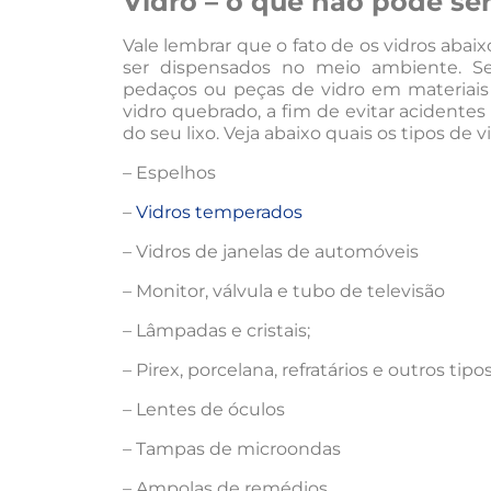
Vidro – o que não pode ser
Vale lembrar que o fato de os vidros abai
ser dispensados no meio ambiente. S
pedaços ou peças de vidro em materiais 
vidro quebrado, a fim de evitar acidentes
do seu lixo. Veja abaixo quais os tipos de
– Espelhos
–
Vidros temperados
– Vidros de janelas de automóveis
– Monitor, válvula e tubo de televisão
– Lâmpadas e cristais;
– Pirex, porcelana, refratários e outros tipo
– Lentes de óculos
– Tampas de microondas
– Ampolas de remédios