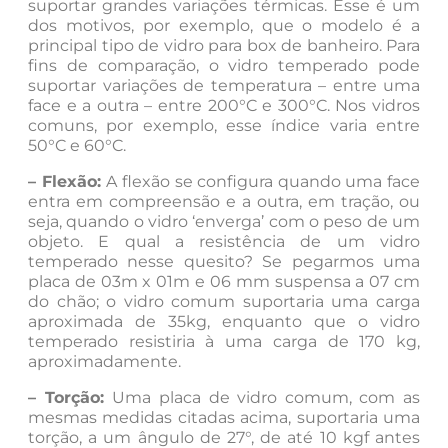
suportar grandes variações térmicas. Esse é um
dos motivos, por exemplo, que o modelo é a
principal tipo de vidro para box de banheiro. Para
fins de comparação, o vidro temperado pode
suportar variações de temperatura – entre uma
face e a outra – entre 200°C e 300°C. Nos vidros
comuns, por exemplo, esse índice varia entre
50°C e 60°C.
– Flexão:
A flexão se configura quando uma face
entra em compreensão e a outra, em tração, ou
seja, quando o vidro ‘enverga’ com o peso de um
objeto. E qual a resistência de um vidro
temperado nesse quesito? Se pegarmos uma
placa de 03m x 01m e 06 mm suspensa a 07 cm
do chão; o vidro comum suportaria uma carga
aproximada de 35kg, enquanto que o vidro
temperado resistiria à uma carga de 170 kg,
aproximadamente.
– Torção:
Uma placa de vidro comum, com as
mesmas medidas citadas acima, suportaria uma
torção, a um ângulo de 27°, de até 10 kgf antes