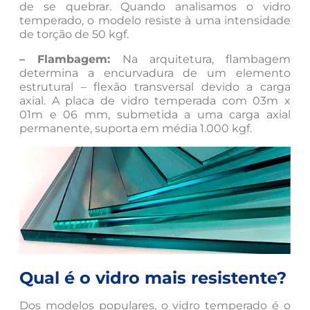
de se quebrar. Quando analisamos o vidro
temperado, o modelo resiste à uma intensidade
de torção de 50 kgf.
– Flambagem:
Na arquitetura, flambagem
determina a encurvadura de um elemento
estrutural – flexão transversal devido a carga
axial. A placa de vidro temperada com 03m x
01m e 06 mm, submetida a uma carga axial
permanente, suporta em média 1.000 kgf.
Qual é o vidro mais resistente?
Dos modelos populares, o vidro temperado é o