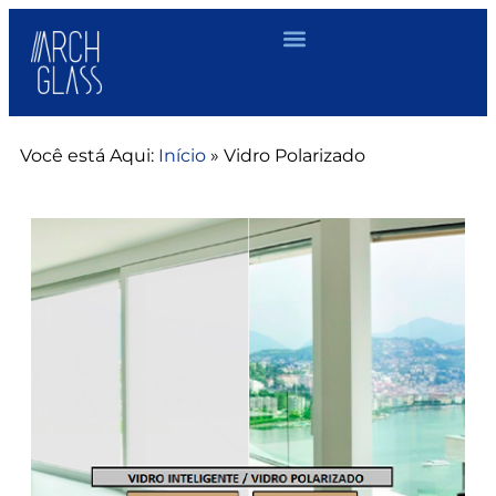
Você está Aqui:
Início
»
Vidro Polarizado