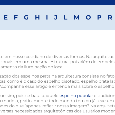
E
F
G
H
I
J
L
M
O
P
R
te em nosso cotidiano de diversas formas. Na arquitetur
uncionais em uma mesma estrutura, pois além de embelezar
amento da iluminação do local.
ização dos espelhos prata na arquitetura consiste no fat
tas, como é o caso do espelho bisotado, espelho prata la
Acompanhe esse artigo e entenda mais sobre o espelho d
ue sim, pois se trata daquele
espelho popular
e tradicio
 modelo, praticamente todo mundo tem ou já teve um e
es do que ‘apenas’ refletir nossa imagem? Na arquitetur
 diversas necessidades arquitetônicas dos usuários moder