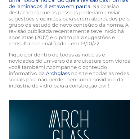
uma notícia indicando que a revisão das normas
de laminados já estava em pauta
. Na ocasião
destacamos que as pessoas poderiam enviar
sugestões e opiniões para serem abordados pelo
grupo de estudo do novo conteúdo da norma. A
revisão publicada recentemente teve início há
anos atrás (2017) e o prazo para sugestões e
consulta nacional findou em 13/10/22.
Fique por dentro de todas as notícias e
novidades do universo da arquitetura com vidros
você também! Acompanhe o conteúdo
informativo da
Archglass
no site e todas as redes
sociais para não perder nenhuma novidade da
indústria do vidro para a construção civil!