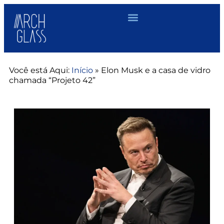
Você está Aqui:
Início
»
Elon Musk e a casa de vidro
chamada “Projeto 42”