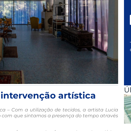
Ú
intervenção artística
ca – Com a utilização de tecidos, a artista Lucia
do com que sintamos a presença do tempo através