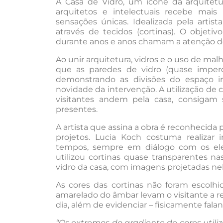
A Casa de Vidro, um ícone da arquitetu
arquitetos e intelectuais recebe mais
sensações únicas. Idealizada pela artis
através de tecidos (cortinas). O objetiv
durante anos e anos chamam a atenção de t
Ao unir arquitetura, vidros e o uso de ma
que as paredes de vidro (quase imperce
demonstrando as divisões do espaço in
novidade da intervenção. A utilização de 
visitantes andem pela casa, consigam 
presentes.
A artista que assina a obra é reconhecida po
projetos. Lucia Koch costuma realizar 
tempos, sempre em diálogo com os ele
utilizou cortinas quase transparentes n
vidro da casa, com imagens projetadas nel
As cores das cortinas não foram escolhid
amarelado do âmbar levam o visitante a r
dia, além de evidenciar – fisicamente fa
“Os extremos do gradiente de cores util