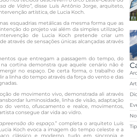
sa de Vidro”
, disse Luís Antônio Jorge, arquiteto,
ntervenção artística, de Lucia Koch.
s nas esquadrias metálicas da mesma forma que as
intenção do projeto vai além da simples utilização
intervenção de Lucia Koch pretende criar um
e através de sensações únicas alcançadas através
imentos que entregam a passagem do tempo, do
C
a cortina demonstra que aquele cenário não é
imergir no espaço. De certa forma, o trabalho de
Ar
 a linha do tempo através da força do vento e das
gnadas.
Ar
noção de movimento vivo, demonstrada ali através
Di
ransbordar luminosidade, linha de visão, adaptação
Ev
ão do vento, ofuscamento e realce, movimentos,
rtista consegue dar vida ao vidro.
Not
 apreensão do espaço
.” completa o arquiteto Luís
Ti
 Lucia Koch evoca a imagem do tempo celeste e a
ço clássico e moderno, tudo em sincronia e