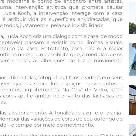
ra moderna e ponto de encontro entre artistas,
 uma intervenção artística que promete causar
ta Lucia Koch, a intervenção interage com a casa
o é atribuir vida às superfícies envidraçadas, que
odos, justamente, pela sua invisibilidade.
lha, Lucia Koch cria um diálogo com a casa, de modo
ptíveis) passam a existir como limites visuais,
terno da casa. Entretanto, essa não é a maior
cortinas no espaço possibilita que, à medida que os
sentir todas as alterações de luz e movimento
r utilizar telas, fotografias, filtros e vídeos em seus
investigações sobre luz, espaços, movimentos e
mentos arquitetônicos. Na Casa de Vidro, Koch
as cores azul e âmbar no envolto das fachadas de
as.
as aleatoriamente. A tonalidade azul e o laranja-
elembrar das variações de cores do céu ao longo do
lando – o tempo por meio do movimento.
izado nos tecidos descrevem o arco Leste-Oeste da