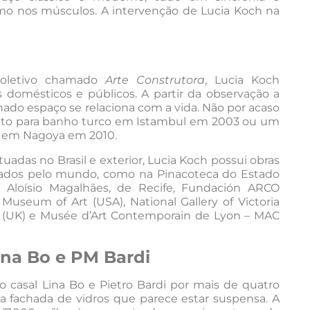
smo nos músculos. A intervenção de Lucia Koch na
coletivo chamado
Arte Construtora
, Lucia Koch
domésticos e públicos. A partir da observação a
ado espaço se relaciona com a vida. Não por acaso
jeto para banho turco em Istambul em 2003 ou um
o, em Nagoya em 2010.
uadas no Brasil e exterior, Lucia Koch possui obras
hados pelo mundo, como na Pinacoteca do Estado
Aloísio Magalhães, de Recife, Fundación ARCO
useum of Art (USA), National Gallery of Victoria
ck (UK) e Musée d’Art Contemporain de Lyon – MAC
Lina Bo e PM Bardi
o casal Lina Bo e Pietro Bardi por mais de quatro
 fachada de vidros que parece estar suspensa. A