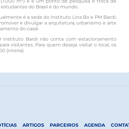
(7.000 m²) e é um ponto de pesquisa e troca de
e estudantes do Brasil e do mundo.
ualmente é a sede do Instituto Lina Bo e PM Bardi;
romover e divulgar a arquitetura, urbanismo e arte
samento do casal.
 O Instituto Bardi não conta com estacionamento
ra visitantes. Para quem deseja visitar o local, os
 (inteira).
TÍCIAS
ARTIGOS
PARCEIROS
AGENDA
CONTA