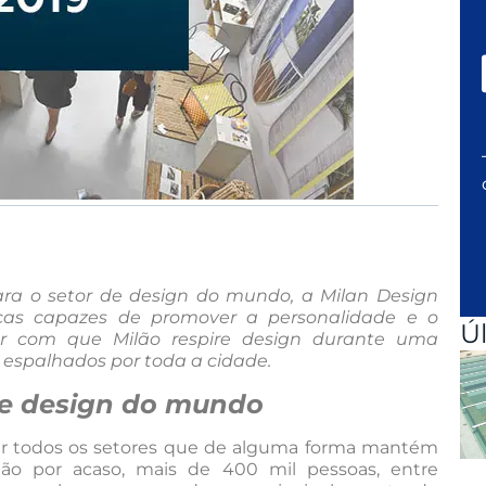
para o setor de design do mundo, a Milan Design
icas capazes de promover a personalidade e o
Ú
er com que Milão respire design durante uma
espalhados por toda a cidade.
de design do mundo
r todos os setores que de alguma forma mantém
ão por acaso, mais de 400 mil pessoas, entre