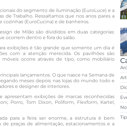
nacionais do segmento de iluminação (EuroLuce) e a
eas de Trabalho. Ressaltamos que nos anos pares a
de cozinhas (EuroCucina) e de banheiros.
sign de Milão são divididos em duas categorias:
que ocorrem dentro e fora do salão.
para exibições é tão grande que somente um dia é
ilhões com a atenção merecida. Os pavilhões são
s móveis ocorre através de tipo, como mobiliário
C
Ar
principais lançamentos. O que nasce na Semana de
Ar
chegando meses depois nas lojas do mundo todo e
adores e designer de interiores.
Di
ue apresentam exibições de marcas reconhecidas
Ev
oni, Porro, Tom Dixon, Poliform, Flexform, Kartel,
Not
Ti
ada para a feira ser enorme, a estrutura é bem
a de praças de alimentação, estacionamentos e a