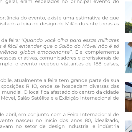
m geral, eram esperados no principal evento do
ortância do evento, existe uma estimativa de que
itado a feira de design de Milão durante todas as
da feira
: “Quando você olha para essas milhares
 é fácil entender que o Salão do Móvel não é só
riência global emocionante”
. Ele complementa
essoas criativas, comunicadores e profissionais de
plo, o evento recebeu visitantes de 188 países,
ile, atualmente a feira tem grande parte de sua
 exposições RHO, onde se hospedam diversas das
mundial. O local fica afastado do centro da cidade
Móvel, Salão Satélite e a Exibição Internacional de
 abril, em conjunto com a Feira Internacional de
ento nasceu no início dos anos 80, idealizado,
vam no setor de design industrial e indústria