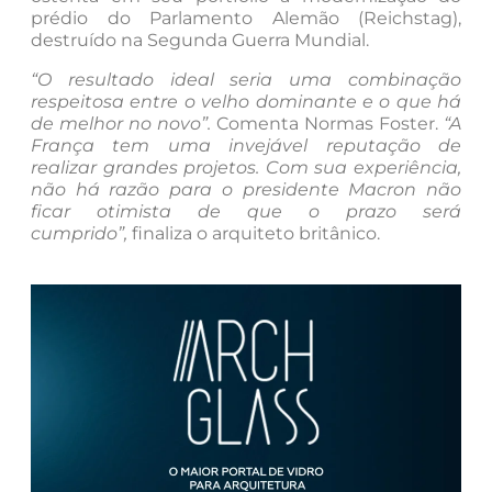
prédio do Parlamento Alemão (Reichstag),
destruído na Segunda Guerra Mundial.
“O resultado ideal seria uma combinação
respeitosa entre o velho dominante e o que há
de melhor no novo”.
Comenta Normas Foster.
“A
França tem uma invejável reputação de
realizar grandes projetos. Com sua experiência,
não há razão para o presidente Macron não
ficar otimista de que o prazo será
cumprido”,
finaliza o arquiteto britânico.