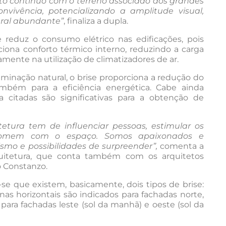
o contínuo com o terreno associado aos grandes
vivência, potencializando a amplitude visual,
ural abundante”
, finaliza a dupla.
 reduz o consumo elétrico nas edificações, pois
ciona conforto térmico interno, reduzindo a carga
amente na utilização de climatizadores de ar.
uminação natural, o brise proporciona a redução do
também para a eficiência energética. Cabe ainda
ma citadas são significativas para a obtenção de
etura tem de influenciar pessoas, estimular os
homem com o espaço. Somos apaixonados e
smo e possibilidades de surpreender”,
comenta a
quitetura, que conta também com os arquitetos
o Constanzo.
-se que existem, basicamente, dois tipos de brise:
inas horizontais são indicados para fachadas norte,
á para fachadas leste (sol da manhã) e oeste (sol da