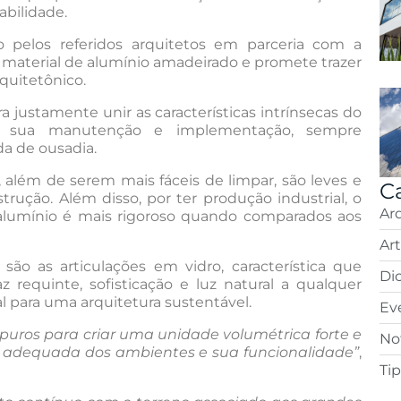
bilidade.
o pelos referidos arquitetos em parceria com a
 material de alumínio amadeirado e promete trazer
rquitetônico.
justamente unir as características intrínsecas do
em sua manutenção e implementação, sempre
a de ousadia.
 além de serem mais fáceis de limpar, são leves e
C
rução. Além disso, por ter produção industrial, o
Ar
alumínio é mais rigoroso quando comparados aos
Ar
são as articulações em vidro, característica que
Di
az requinte, sofisticação e luz natural a qualquer
 para uma arquitetura sustentável.
Ev
puros para criar uma unidade volumétrica forte e
Not
 adequada dos ambientes e sua funcionalidade”
,
Ti