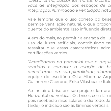
“Desta forma, buscamos manter o contat
vãos de integração dos espaços de con
integração, iluminação e ventilação nat
Vale lembrar que o uso correto do brise
permite ventilação natural, o que propor
quente do ambiente. Isso influencia diret
Além do mais, ao permitir a entrada de il
uso de luzes artificiais, contribuindo 
ressaltar que essas características aci
certificações verdes.
“Acreditamos no potencial que a arquit
sentidos e comover a relação do 
acreditamos em sua pluralidade, dinami
equipe do escritório Otta Albernaz Ar
Guilherme Cicerone, Érika Vilasboas e Ítal
Ao incluir o brise em seu projeto, lembre
Horizontal ou vertical. Os brises com lâm
pois receberão raios solares o dia todo. J
tarde), o indicado são as lâminas verticais.