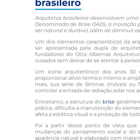
brasileiro
Arquitetos brasileiros desenvolvem uma R
Denominado de Brise OA05, a inovação po
ser natural e durável, além de diminuir
Um dos elementos característicos da arqu
ser apresentada pela dupla de arquitet
fundadores do Otta Albernaz Arquitetura
ousados sem deixar de se atentar à person
Um ícone arquitetônico dos anos 30 e
proporcionar alívio térmico interno e ampl
mais, sua série de lâminas (móveis ou fi
controlar a entrada de radiação solar nos 
Entretanto, a estrutura do
brise
geralment
prática, dificulta a manutenção do elem
afeta a estética visual e a proteção de tod
Foi a partir desse ponto de vista que
mudanças do pensamento social e do se
aparência natural e elaborado com mater