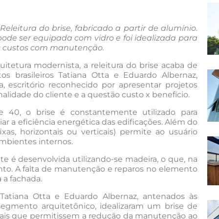
eleitura do brise, fabricado a partir de alumínio.
de ser equipada com vidro e foi idealizada para
 os custos com manutenção.
itetura modernista, a releitura do brise acaba de
os brasileiros Tatiana Otta e Eduardo Albernaz,
, escritório reconhecido por apresentar projetos
alidade do cliente e a questão custo x benefício.
 40, o brise é constantemente utilizado para
iar a eficiência energética das edificações. Além do
xas, horizontais ou verticais) permite ao usuário
ambientes internos.
e é desenvolvida utilizando-se madeira, o que, na
ento. A falta de manutenção e reparos no elemento
a a fachada.
 Tatiana Otta e Eduardo Albernaz, antenados às
gmento arquitetônico, idealizaram um brise de
iais que permitissem a redução da manutenção ao