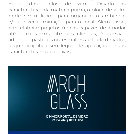
moda dos tijolos de vidro. Devido as
características da matéria prima, o bloco de vidro
pode ser utilizado para organizar o ambiente
e/ou trazer iluminação para o local. Além disso,
para elaborar projetos únicos capazes de agradar
até o mais exigente dos clientes, é possível
adicionar pastilhas ou esmaltes ao tijolo de vidro,
o que amplifica seu leque de aplicação e suas
características decorativas.