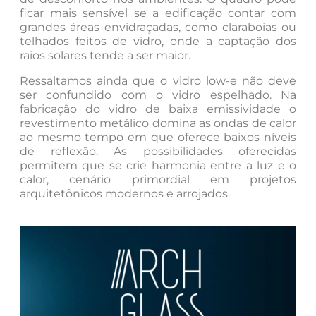
ficar mais sensível se a edificação contar com
grandes áreas envidraçadas, como claraboias ou
telhados feitos de vidro, onde a captação dos
raios solares tende a ser maior.
Ressaltamos ainda que o vidro low-e não deve
ser confundido com o vidro espelhado. Na
fabricação do vidro de baixa emissividade o
revestimento metálico domina as ondas de calor
ao mesmo tempo em que oferece baixos níveis
de reflexão. As possibilidades oferecidas
permitem que se crie harmonia entre a luz e o
calor, cenário primordial em projetos
arquitetônicos modernos e arrojados.