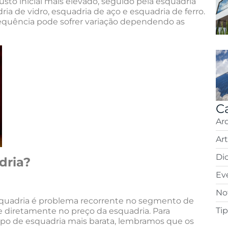
to inicial mais elevado, seguido pela esquadria
ia de vidro, esquadria de aço e esquadria de ferro.
 sequência pode sofrer variação dependendo as
C
Ar
Ar
Di
dria?
Ev
Not
esquadria é problema recorrente no segmento de
Ti
re diretamente no preço da esquadria. Para
ipo de esquadria mais barata, lembramos que os