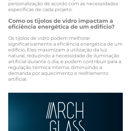
personalização de acordo com as necessidades
específicas de cada projeto.
Como os tijolos de vidro impactam a
eficiência energética de um edifício?
Os tijolos de vidro podem melhorar
significativamente a eficiência energética de um
edifício. Eles maximizam a utilização da luz
natural, reduzindo a necessidade de iluminação
artificial durante o dia, e podem contribuir para a
regulação térmica interna, diminuindo a
demanda por aquecimento e resfriamento
artificial.