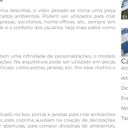
cima descritas, o vidro jateado se torna uma peça
icados ambientes. Podem ser utilizados para criar
presas, escritórios, home-offices, etc, sempre em
de e o conforto dos usuários. Veja mais sobre como
itam uma infinidade de personalizações, o modelo
C
ações. Na arquitetura pode ser utilizado em peças
iais, como portas, janelas, etc. Por esse motivo o
Ar
Ar
Di
Ev
Not
icado no box, portas e janelas para criar ambientes
Ti
dos para cozinha auxiliam na criação de decorações
r aberturas, para compor divisórias de ambientes,