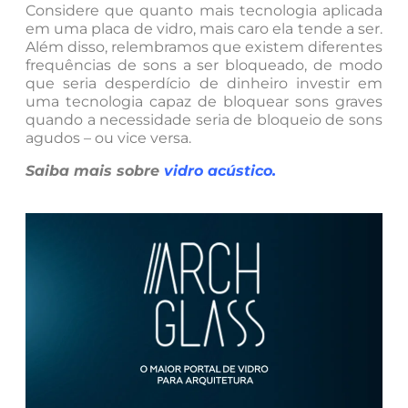
Considere que quanto mais tecnologia aplicada
em uma placa de vidro, mais caro ela tende a ser.
Além disso, relembramos que existem diferentes
frequências de sons a ser bloqueado, de modo
que seria desperdício de dinheiro investir em
uma tecnologia capaz de bloquear sons graves
quando a necessidade seria de bloqueio de sons
agudos – ou vice versa.
Saiba mais sobre
vidro acústico
.