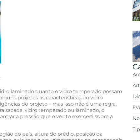
C
Ar
?
Ar
 vidro laminado quanto o vidro temperado possam
Di
lguns projetos as características do vidro
ências do projeto – mas isso não é uma regra.
Ev
ara sacada, vidro temperado ou laminado, o
ncontrar a pressão que o vento exercerá sobre a
Not
Ti
egião do país, altura do prédio, posição da