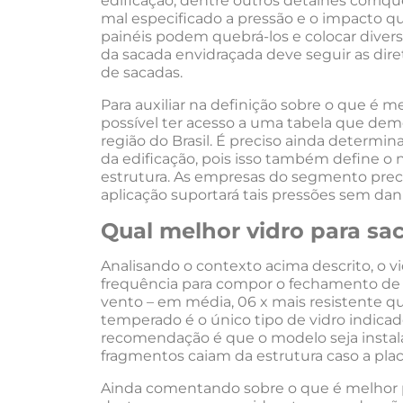
edificação, dentre outros detalhes corriq
mal especificado a pressão e o impacto q
painéis podem quebrá-los e colocar diversa
da sacada envidraçada deve seguir as dir
de sacadas.
Para auxiliar na definição sobre o que é 
possível ter acesso a uma tabela que dem
região do Brasil. É preciso ainda determin
da edificação, pois isso também define o 
estrutura. As empresas do segmento precis
aplicação suportará tais pressões sem dani
Qual melhor vidro para sa
Analisando o contexto acima descrito, o
frequência para compor o fechamento de s
vento – em média, 06 x mais resistente que
temperado é o único tipo de vidro indicado
recomendação é que o modelo seja instala
fragmentos caiam da estrutura caso a plac
Ainda comentando sobre o que é melhor p