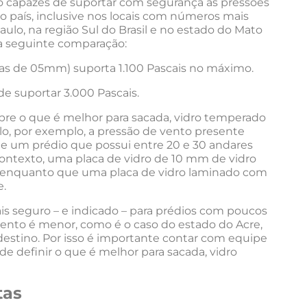
 capazes de suportar com segurança as pressões
o país, inclusive nos locais com números mais
ulo, na região Sul do Brasil e no estado do Mato
 a seguinte comparação:
as de 05mm) suporta 1.100 Pascais no máximo.
e suportar 3.000 Pascais.
re o que é melhor para sacada, vidro temperado
o, por exemplo, a pressão de vento presente
e um prédio que possui entre 20 e 30 andares
contexto, uma placa de vidro de 10 mm de vidro
enquanto que uma placa de vidro laminado com
e.
is seguro – e indicado – para prédios com poucos
vento é menor, como é o caso do estado do Acre,
destino. Por isso é importante contar com equipe
e definir o que é melhor para sacada, vidro
tas