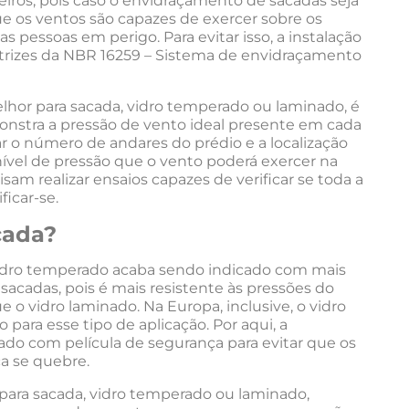
ueiros, pois caso o envidraçamento de sacadas seja
ue os ventos são capazes de exercer sobre os
s pessoas em perigo. Para evitar isso, a instalação
etrizes da NBR 16259 – Sistema de envidraçamento
melhor para sacada, vidro temperado ou laminado, é
onstra a pressão de vento ideal presente em cada
ar o número de andares do prédio e a localização
nível de pressão que o vento poderá exercer na
am realizar ensaios capazes de verificar se toda a
ficar-se.
cada?
 vidro temperado acaba sendo indicado com mais
acadas, pois é mais resistente às pressões do
 o vidro laminado. Na Europa, inclusive, o vidro
 para esse tipo de aplicação. Por aqui, a
do com película de segurança para evitar que os
a se quebre.
ara sacada, vidro temperado ou laminado,