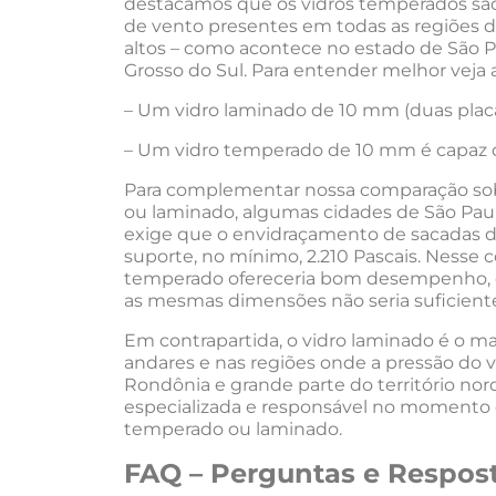
destacamos que os vidros temperados são
de vento presentes em todas as regiões d
altos – como acontece no estado de São Pa
Grosso do Sul. Para entender melhor veja
– Um vidro laminado de 10 mm (duas plac
– Um vidro temperado de 10 mm é capaz d
Para complementar nossa comparação sob
ou laminado, algumas cidades de São Paul
exige que o envidraçamento de sacadas d
suporte, no mínimo, 2.210 Pascais. Nesse 
temperado ofereceria bom desempenho, 
as mesmas dimensões não seria suficient
Em contrapartida, o vidro laminado é o ma
andares e nas regiões onde a pressão do 
Rondônia e grande parte do território nor
especializada e responsável no momento d
temperado ou laminado.
FAQ – Perguntas e Respos