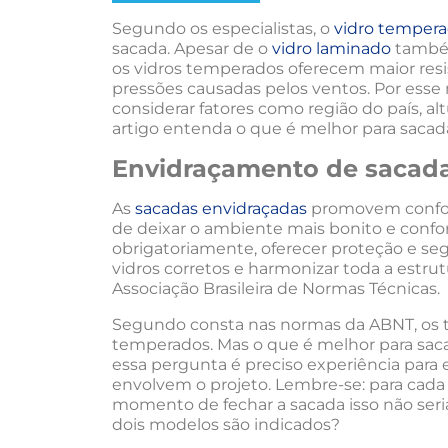
Segundo os especialistas, o
vidro temper
sacada. Apesar de o
vidro laminado
também
os vidros temperados oferecem maior res
pressões causadas pelos ventos. Por esse 
considerar fatores como região do país, a
artigo entenda o que é melhor para sacad
Envidraçamento de sacad
As
sacadas envidraçadas
promovem confort
de deixar o ambiente mais bonito e confor
obrigatoriamente, oferecer proteção e segur
vidros corretos e harmonizar toda a estr
Associação Brasileira de Normas Técnicas.
Segundo consta nas normas da ABNT, os t
temperados. Mas o que é melhor para sac
essa pergunta é preciso experiência para
envolvem o projeto. Lembre-se: para cada 
momento de fechar a sacada isso não seri
dois modelos são indicados?